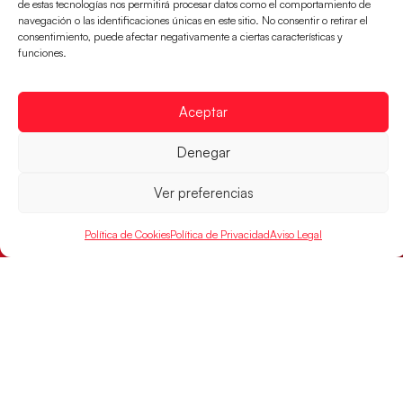
de estas tecnologías nos permitirá procesar datos como el comportamiento de
a partir de
navegación o las identificaciones únicas en este sitio. No consentir o retirar el
consentimiento, puede afectar negativamente a ciertas características y
LEER MÁS
funciones.
Aceptar
Denegar
Ver preferencias
Política de Cookies
Política de Privacidad
Aviso Legal
Una revancha contra Dinamarca para
conquistar el bronce del EHF EURO 2026
Los Hispanos Juveniles buscan colgarse la presea en
el partido por el bronce del Campeonato de Europa,
mañana a las