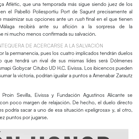
a Atlètic
, que una temporada más sigue siendo juez de los
 en el
Pabelló Poliesportiu Port de Sagunt
precisamente al
ere maximizar sus opciones ante un
rush
final en el que tienen
Málaga
recibirá ante su afición a la sorpresa de la
ene ni mucho menos confirmada su salvación.
TEQUERA DE ACERCARSE A LA SALVACIÓN
r la permanencia, pues los cuatro implicados tendrán duelos
ico que tendrá un rival de sus mismas lides será
Dólmenes
smapi Gobycar Citubo UD H.C. Eivissa
. Los ibicencos pueden
umar la victoria, podrían igualar a puntos a
Amenabar Zarautz
Proin Sevilla
,
Eivissa
y
Fundación Agustinos Alicante
se
con poco margen de relajación. De hecho, el duelo directo
s podría sacar a uno de esa situación «peligrosa» y, al otro,
ez puntos por jugarse.