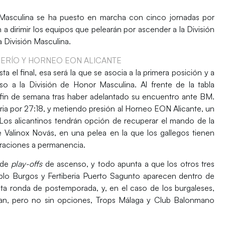
Masculina
se ha puesto en marcha con cinco jornadas por
 a dirimir los equipos que pelearán por ascender a la
División
a División Masculina
.
SERÍO Y HORNEO EON ALICANTE
 el final, esa será la que se asocia a la primera posición y a
so a la
División de Honor Masculina
. Al frente de la tabla
 fin de semana tras haber adelantado su encuentro ante
BM.
ria por 27:18, y metiendo presión al
Horneo EON Alicante
, un
os alicantinos tendrán opción de recuperar el mando de la
de
Valinox Novás
, en una pelea en la que los gallegos tienen
raciones a permanencia.
 de
play-offs
de ascenso, y todo apunta a que los otros tres
blo Burgos
y
Fertiberia Puerto Sagunto
aparecen dentro de
sta ronda de postemporada, y, en el caso de los burgaleses,
edan, pero no sin opciones,
Trops Málaga
y
Club Balonmano