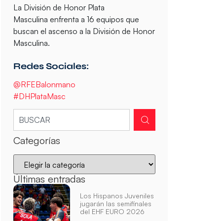
La División de Honor Plata
Masculina enfrenta a 16 equipos que
buscan el ascenso a la División de Honor
Masculina.
Redes Sociales:
@RFEBalonmano
#DHPlataMasc
Categorías
Últimas entradas
Los Hispanos Juveniles
jugarán las semifinales
del EHF EURO 2026