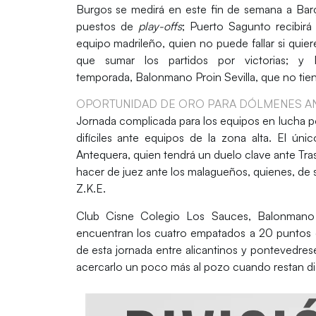
Burgos
se medirá en este fin de semana a
Barç
puestos de
play-offs
;
Puerto Sagunto
recibirá
equipo madrileño, quien no puede fallar si qui
que sumar los partidos por victorias; y
temporada,
Balonmano Proin Sevilla
, que no ti
OPORTUNIDAD DE ORO PARA DÓLMENES AN
Jornada complicada para los equipos en lucha po
difíciles ante equipos de la zona alta. El ún
Antequera
, quien tendrá un duelo clave ante
Tra
hacer de juez ante los malagueños, quienes, de s
Z.K.E.
Club Cisne Colegio Los Sauces
,
Balonmano 
encuentran los cuatro empatados a 20 puntos 
de esta jornada entre alicantinos y pontevedrese
acercarlo un poco más al pozo cuando restan di