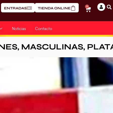
0
ENTRADAS
TIENDA ONLINE
Noticias
Contacto
NES
,
MASCULINAS
,
PLAT