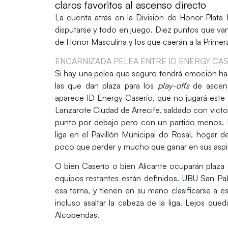
claros favoritos al ascenso directo
La cuenta atrás en la
División de Honor Plata 
disputarse y todo en juego. Diez puntos que van
de Honor Masculina
y los que caerán a la
Primer
ENCARNIZADA PELEA ENTRE ID ENERGY CA
Si hay una pelea que seguro tendrá emoción hasta
las que dan plaza para los
play-offs
de ascen
aparece
ID Energy Caserío
, que no jugará este
Lanzarote Ciudad de Arrecife
, saldado con victo
punto por debajo pero con un partido menos. L
liga en el
Pavillón Municipal do Rosal
, hogar 
poco que perder y mucho que ganar en sus aspi
O bien
Caserío
o bien
Alicante
ocuparán plaza
equipos restantes están definidos.
UBU San Pa
esa terna, y tienen en su mano clasificarse a e
incluso asaltar la cabeza de la liga. Lejos qu
Alcobendas
.