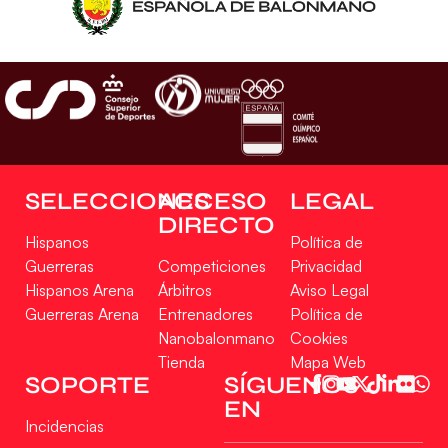
SELECCIONES
ACCESO
LEGAL
DIRECTO
Hispanos
Política de
Guerreras
Competiciones
Privacidad
Hispanos Arena
Árbitros
Aviso Legal
Guerreras Arena
Entrenadores
Política de
Nanobalonmano
Cookies
Tienda
Mapa Web
Gestionar consentimiento
SOPORTE
SÍGUENOS
EN
Para ofrecer las mejores experiencias, utilizamos tecnologías como las cookies
Incidencias
para almacenar y/o acceder a la información del dispositivo. El consentimiento
de estas tecnologías nos permitirá procesar datos como el comportamiento de