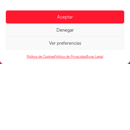
Los Hispanos Juveniles jugarán las
semifinales del EHF EURO 2026
Los pupilos de Javier Márquez se han llevado el
Aceptar
partido de semifinales 29-27 ante Francia y mañana
jugarán las semifinales
Denegar
LEER MÁS
Ver preferencias
Política de Cookies
Política de Privacidad
Aviso Legal
Las Guerreras Juveniles sellan su billete para
las semifinales