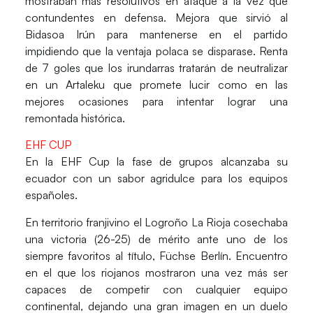
mostraban más resolutivos en ataque a la vez que
contundentes en defensa. Mejora que sirvió al
Bidasoa Irún para mantenerse en el partido
impidiendo que la ventaja polaca se disparase.
Renta
de 7 goles
que los irundarras tratarán de neutralizar
en un
Artaleku
que promete lucir como en las
mejores ocasiones para intentar lograr una
remontada histórica.
EHF CUP
En la
EHF Cup
la fase de grupos alcanzaba su
ecuador con un sabor agridulce para los equipos
españoles.
En territorio franjivino el
Logroño La Rioja
cosechaba
una victoria (26-25) de mérito ante uno de los
siempre favoritos al título,
Füchse Berlín
. Encuentro
en el que los riojanos mostraron una vez más ser
capaces de competir con cualquier equipo
continental, dejando una gran imagen en un duelo