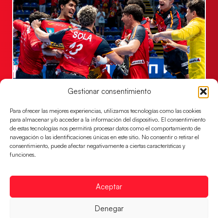
Gestionar consentimiento
Los Hispanos Juveniles jugarán las
semifinales del EHF EURO 2026
Para ofrecer las mejores experiencias, utilizamos tecnologías como las cookies
Los pupilos de Javier Márquez se han llevado el
para almacenar y/o acceder a la información del dispositivo. El consentimiento
partido de semifinales 29-27 ante Francia y mañana
de estas tecnologías nos permitirá procesar datos como el comportamiento de
jugarán las semifinales
navegación o las identificaciones únicas en este sitio. No consentir o retirar el
consentimiento, puede afectar negativamente a ciertas características y
LEER MÁS
funciones.
Aceptar
Denegar