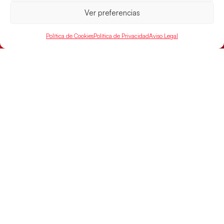
Ver preferencias
Política de Cookies
Política de Privacidad
Aviso Legal
Las Guerreras Juveniles sellan su billete para
las semifinales
Las pupilas de Cristina Cabeza han remontado con
parcial de 7:1 que les ha dado el pase a semifinales
que
LEER MÁS