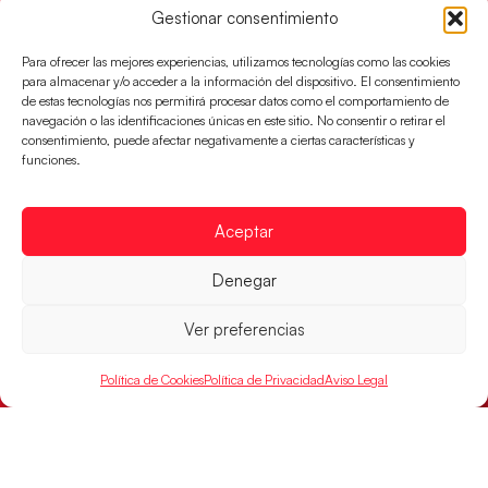
Gestionar consentimiento
Para ofrecer las mejores experiencias, utilizamos tecnologías como las cookies
para almacenar y/o acceder a la información del dispositivo. El consentimiento
de estas tecnologías nos permitirá procesar datos como el comportamiento de
navegación o las identificaciones únicas en este sitio. No consentir o retirar el
consentimiento, puede afectar negativamente a ciertas características y
funciones.
Aceptar
Denegar
Las Guerreras Juveniles buscan ante Suiza
un billete para las semifinales del Mundial
Ver preferencias
Las Guerreras Juveniles afronta este jueves, a las
15:00 h, los cuartos de final del Campeonato del
Política de Cookies
Política de Privacidad
Aviso Legal
Mundo Juvenil frente
LEER MÁS