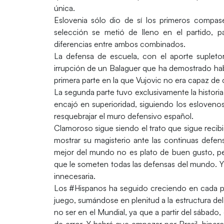
única.
Eslovenia sólo dio de sí los primeros compa
selección se metió de lleno en el partido, 
diferencias entre ambos combinados.
La defensa de escuela, con el aporte supleto
irrupción de un Balaguer que ha demostrado habe
primera parte en la que Vujovic no era capaz de 
La segunda parte tuvo exclusivamente la historia
encajó en superioridad, siguiendo los eslovenos
resquebrajar el muro defensivo español.
Clamoroso sigue siendo el trato que sigue recib
mostrar su magisterio ante las continuas defen
mejor del mundo no es plato de buen gusto, pe
que le someten todas las defensas del mundo. Y
innecesaria.
Los #Hispanos ha seguido creciendo en cada pa
juego, sumándose en plenitud a la estructura del e
no ser en el Mundial, ya que a partir del sábado
de error. Y habrá que empezar por Brasil, hiper