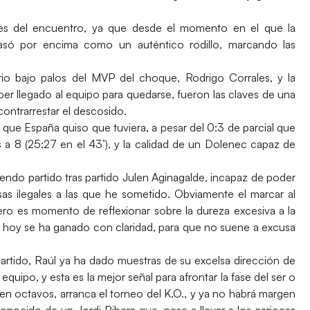
ses del encuentro, ya que desde el momento en el que la
pasó por encima como un auténtico rodillo, marcando las
rio bajo palos del MVP del choque, Rodrigo Corrales, y la
r llegado al equipo para quedarse, fueron las claves de una
contrarrestar el descosido.
 que España quiso que tuviera, a pesar del 0:3 de parcial que
 a 8 (25:27 en el 43’), y la calidad de un Dolenec capaz de
iendo partido tras partido Julen Aginagalde, incapaz de poder
sas ilegales a las que he sometido. Obviamente el marcar al
ro es momento de reflexionar sobre la dureza excesiva a la
 hoy se ha ganado con claridad, para que no suene a excusa
rtido, Raúl ya ha dado muestras de su excelsa dirección de
quipo, y esta es la mejor señal para afrontar la fase del ser o
, en octavos, arranca el torneo del K.O., y ya no habrá margen
conocido de un Jordi Ribera que, pese a llevar a los cariocas