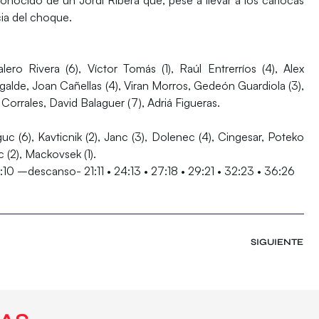
ncia del choque.
ero Rivera (6), Víctor Tomás (1), Raúl Entrerríos (4), Alex
agalde, Joan Cañellas (4), Viran Morros, Gedeón Guardiola (3),
Corrales, David Balaguer (7), Adriá Figueras.
uc (6), Kavticnik (2), Janc (3), Dolenec (4), Cingesar, Poteko
c (2), Mackovsek (1).
18:10 –descanso- 21:11 • 24:13 • 27:18 • 29:21 • 32:23 • 36:26
SIGUIENTE