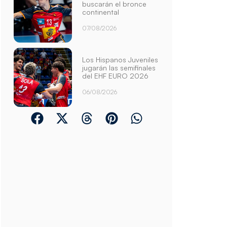
buscarán el bronce
continental
07/08/2026
Los Hispanos Juveniles
jugarán las semifinales
del EHF EURO 2026
06/08/2026