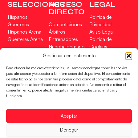
SELECCIONES
ACCESO
LEGAL
DIRECTO
Hispanos
Política de
Guerreras
Competiciones
Privacidad
Hispanos Arena
Árbitros
Aviso Legal
Guerreras Arena
Entrenadores
Política de
Nanobalonmano
Cookies
Tienda
Mapa Web
Gestionar consentimiento
SOPORTE
SÍGUENOS
EN
Para ofrecer las mejores experiencias, utilizamos tecnologías como las cookies
Incidencias
para almacenar y/o acceder a la información del dispositivo. El consentimiento
de estas tecnologías nos permitirá procesar datos como el comportamiento de
navegación o las identificaciones únicas en este sitio. No consentir o retirar el
CONTACTO
consentimiento, puede afectar negativamente a ciertas características y
FINANCIADO
funciones.
POR
Aceptar
RFEBM © 2024. Todos los derechos reservados –
Denegar
Desarrollado por