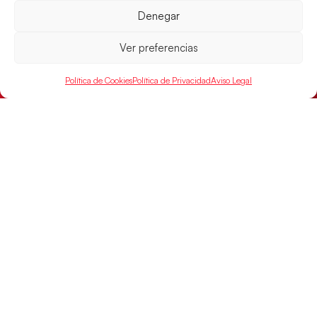
Denegar
El conjunto dirigido por Cristina Cabeza buscará
mañana, a las 17:30h., el oro en el Campeonato del
Mundo ante la
Ver preferencias
LEER MÁS
Política de Cookies
Política de Privacidad
Aviso Legal
SELECCIONES
ACCESO
LEGAL