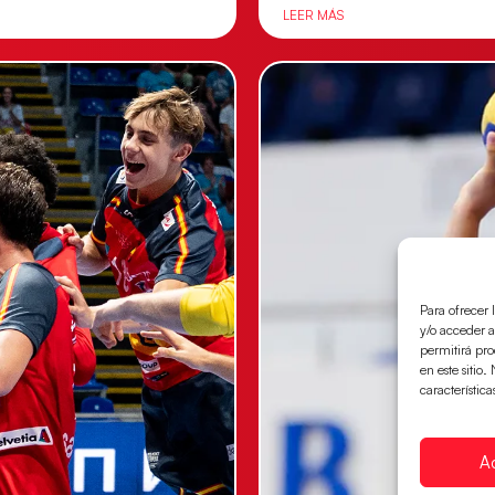
LEER MÁS
Para ofrecer 
y/o acceder a
permitirá pr
en este sitio
característica
A