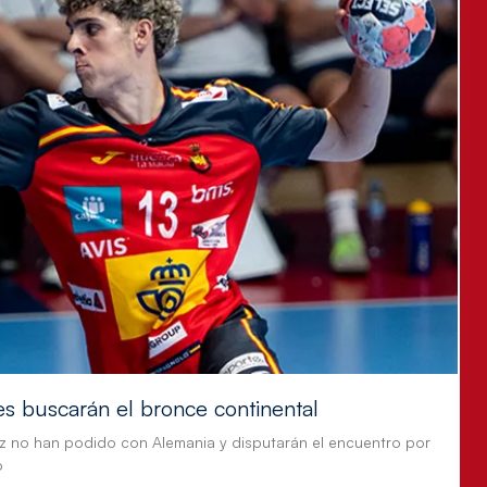
es buscarán el bronce continental
z no han podido con Alemania y disputarán el encuentro por
o