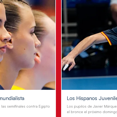
mundialista
Los Hispanos Juvenil
n las semifinales contra Egipto
Los pupilos de Javier Márque
el bronce el próximo doming