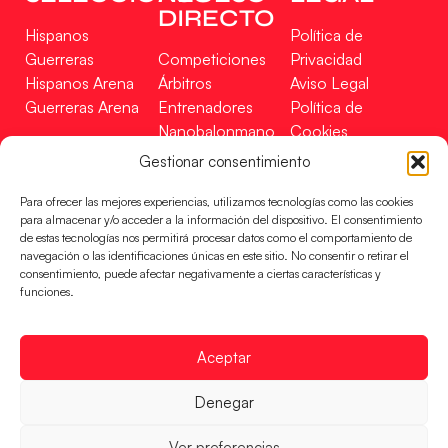
DIRECTO
Hispanos
Política de
Guerreras
Competiciones
Privacidad
Hispanos Arena
Árbitros
Aviso Legal
Guerreras Arena
Entrenadores
Política de
Nanobalonmano
Cookies
Tienda
Mapa Web
Gestionar consentimiento
SOPORTE
SÍGUENOS
EN
Para ofrecer las mejores experiencias, utilizamos tecnologías como las cookies
Incidencias
para almacenar y/o acceder a la información del dispositivo. El consentimiento
de estas tecnologías nos permitirá procesar datos como el comportamiento de
navegación o las identificaciones únicas en este sitio. No consentir o retirar el
CONTACTO
consentimiento, puede afectar negativamente a ciertas características y
FINANCIADO
funciones.
POR
Aceptar
RFEBM © 2024. Todos los derechos reservados –
Denegar
Desarrollado por
Ver preferencias