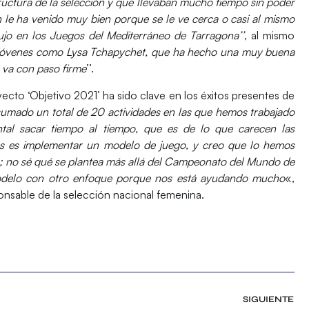
uctura de la selección y que llevaban mucho tiempo sin poder
n le ha venido muy bien porque se le ve cerca o casi al mismo
ujo en los Juegos del Mediterráneo de Tarragona’’
, al mismo
s jóvenes como Lysa Tchapychet, que ha hecho una muy buena
 va con paso firme
’’.
ecto ‘Objetivo 2021’ ha sido clave en los éxitos presentes de
ado un total de 20 actividades en las que hemos trabajado
tal sacar tiempo al tiempo, que es de lo que carecen las
tas es implementar un modelo de juego, y creo que lo hemos
; no sé qué se plantea más allá del Campeonato del Mundo de
modelo con otro enfoque porque nos está ayudando mucho
«,
nsable de la selección nacional femenina.
SIGUIENTE