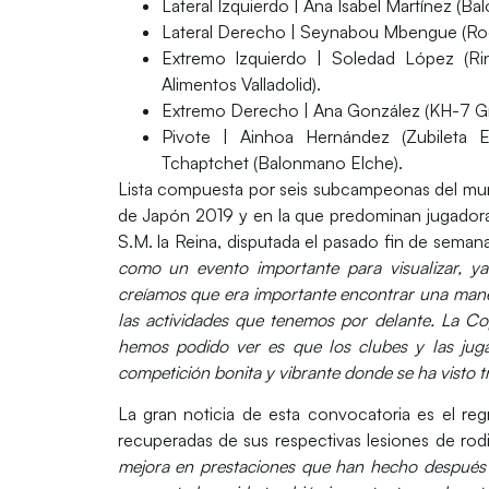
Lateral Izquierdo |
Ana Isabel Martínez (Ba
Lateral Derecho |
Seynabou Mbengue (Roca
Extremo Izquierdo |
Soledad López (Rinc
Alimentos Valladolid).
Extremo Derecho |
Ana González (KH-7 Gra
Pivote |
Ainhoa Hernández (Zubileta Ev
Tchaptchet (Balonmano Elche).
Lista compuesta por seis subcampeonas del m
de Japón 2019 y en la que predominan jugador
S.M. la Reina, disputada el pasado fin de semana
como un evento importante para visualizar, y
creíamos que era importante encontrar una manera 
las actividades que tenemos por delante. La C
hemos podido ver es que los clubes y las jug
competición bonita y vibrante donde se ha visto tr
La gran noticia de esta convocatoria es el re
recuperadas de sus respectivas lesiones de rodi
mejora en prestaciones que han hecho después 