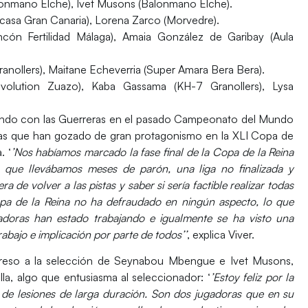
lonmano Elche), Ivet Musons (Balonmano Elche).
sa Gran Canaria), Lorena Zarco (Morvedre).
ón Fertilidad Málaga), Amaia González de Garibay (Aula
nollers), Maitane Echeverria (Super Amara Bera Bera).
olution Zuazo), Kaba Gassama (KH-7 Granollers), Lysa
undo con las Guerreras en el pasado Campeonato del Mundo
as que han gozado de gran protagonismo en la XLI Copa de
. ‘
’Nos habíamos marcado la fase final de la Copa de la Reina
a que llevábamos meses de parón, una liga no finalizada y
de volver a las pistas y saber si sería factible realizar todas
opa de la Reina no ha defraudado en ningún aspecto, lo que
adoras han estado trabajando e igualmente se ha visto una
abajo e implicación por parte de todos’’
, explica Viver.
greso a la selección de
Seynabou Mbengue
e
Ivet Musons
,
lla, algo que entusiasma al seleccionador: ‘
’Estoy feliz por la
de lesiones de larga duración. Son dos jugadoras que en su