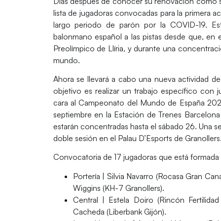
Días después de conocer su renovación como s
lista de jugadoras convocadas para la primera ac
largo periodo de parón por la COVID-19. Est
balonmano español a las pistas desde que, en e
Preolímpico de Llíria, y durante una concentraci
mundo.
Ahora se llevará a cabo una nueva actividad d
objetivo es realizar un trabajo específico con
cara al
Campeonato del Mundo de España 202
septiembre en la Estación de Trenes Barcelona -
estarán concentradas hasta el sábado 26. Una se
doble sesión en el
Palau D’Esports de Granollers
Convocatoria de
17 jugadoras
que está formada 
Portería |
Silvia Navarro (Rocasa Gran Canar
Wiggins (KH-7 Granollers).
Central |
Estela Doiro (Rincón Fertilidad 
Cacheda (Liberbank Gijón).