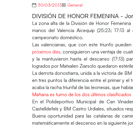
30/03/2013
General
DIVISIÓN DE HONOR FEMENINA - Jor
La zona alta de la División de Honor Femenina v
manos del Valencia Aicequip (25:23; 17:13 al
campeonato doméstico.
Las valencianas, que con este triunfo pueden 
próximos días
, consiguieron una ventaja de cuat
y la mantuvieron hasta el descanso (17:13) par
logrados por Matxalen Ziarsolo quedaron estériles
La derrota donostiarra, unida a la victoria de 
en tres puntos la diferencia entre el primer y el 
acaba la racha triunfal de las leonesas, que habí
Mañana es turno de los dos últimos clasificados
En el Polideportivo Municipal de Can Vinade
Castelldefels y BM Castro Urdiales, situados res
Buena oportunidad para las catalanas de camina
matemáticamente el descenso en la siguiente jo