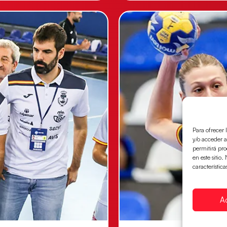
Para ofrecer 
y/o acceder a
permitirá pr
en este sitio
característica
A