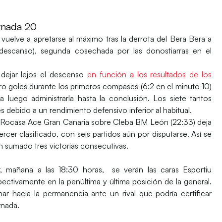
nada 20
uelve a apretarse al máximo tras la derrota del Bera Bera a
 descanso), segunda cosechada por las donostiarras en el
dejar lejos el descenso
en función a los resultados de los
ro goles durante los primeros compases (6:2 en el minuto 10)
a luego administrarla hasta la conclusión. Los siete tantos
 debido a un rendimiento defensivo inferior al habitual.
BM Rocasa Ace Gran Canaria sobre Cleba BM León (22:33) deja
tercer clasificado, con seis partidos aún por disputarse. Así se
an sumado tres victorias consecutivas.
r, mañana a las 18:30 horas, se verán las caras Esportiu
pectivamente en la penúltima y última posición de la general.
r hacia la permanencia ante un rival que podría certificar
rnada.