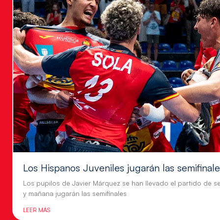
Los Hispanos Juveniles jugarán las semifinal
Los pupilos de Javier Márquez se han llevado el partido de se
y mañana jugarán las semifinales
LEER MÁS