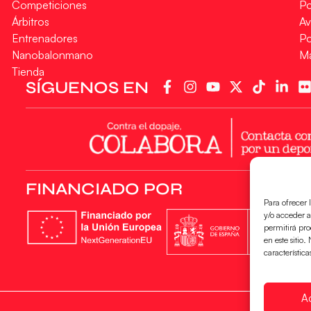
Competiciones
Po
Árbitros
Av
Entrenadores
Po
Nanobalonmano
M
Tienda
SÍGUENOS EN
FINANCIADO POR
Para ofrecer 
y/o acceder a
permitirá pr
en este sitio
característica
A