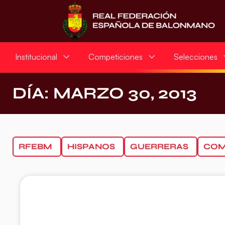
Institucional
Competiciones
Selecciones
DÍA: MARZO 30, 2013
RFEBM
HISPANOS
GUERRERAS
COM