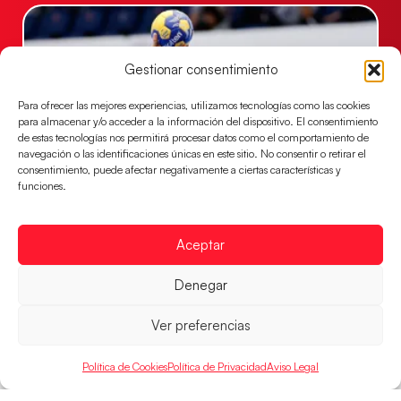
Gestionar consentimiento
Para ofrecer las mejores experiencias, utilizamos tecnologías como las cookies
para almacenar y/o acceder a la información del dispositivo. El consentimiento
de estas tecnologías nos permitirá procesar datos como el comportamiento de
navegación o las identificaciones únicas en este sitio. No consentir o retirar el
consentimiento, puede afectar negativamente a ciertas características y
funciones.
Las Guerreras Juveniles sellan su billete para
las semifinales
Aceptar
Las pupilas de Cristina Cabeza han remontado con
parcial de 7:1 que les ha dado el pase a semifinales
Denegar
que
LEER MÁS
Ver preferencias
Política de Cookies
Política de Privacidad
Aviso Legal