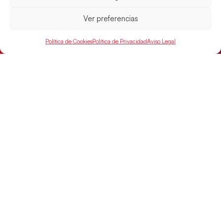
Ver preferencias
Política de Cookies
Política de Privacidad
Aviso Legal
Los Hispanos Juveniles buscarán el bronce
continental
Los pupilos de Javier Márquez no han podido con
Alemania y disputarán el encuentro por el bronce el
próximo domingo
LEER MÁS