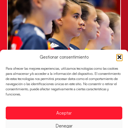
Gestionar consentimiento
Las Guerreras Juveniles lucharán por el oro
mundialista
Para ofrecer las mejores experiencias, utilizamos tecnologías como las cookies
El conjunto dirigido por Cristina Cabeza se lleva la
para almacenar y/o acceder a la información del dispositivo. El consentimiento
victoria en las semifinales contra Egipto y luchará por
de estas tecnologías nos permitirá procesar datos como el comportamiento de
navegación o las identificaciones únicas en este sitio. No consentir o retirar el
el oro
consentimiento, puede afectar negativamente a ciertas características y
funciones.
LEER MÁS
Aceptar
Denegar