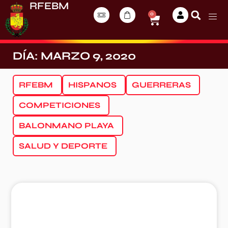
RFEBM
0
DÍA: MARZO 9, 2020
RFEBM
HISPANOS
GUERRERAS
COMPETICIONES
BALONMANO PLAYA
SALUD Y DEPORTE