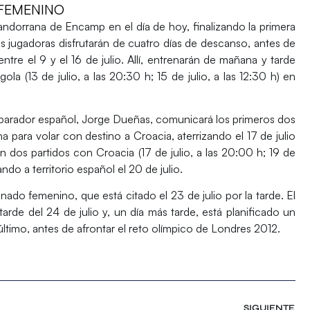
FEMENINO
ndorrana de Encamp en el día de hoy, finalizando la primera
as jugadoras disfrutarán de cuatro días de descanso, antes de
ntre el 9 y el 16 de julio. Allí, entrenarán de mañana y tarde
la (13 de julio, a las 20:30 h; 15 de julio, a las 12:30 h) en
eparador español, Jorge Dueñas, comunicará los primeros dos
a para volar con destino a Croacia, aterrizando el 17 de julio
án dos partidos con Croacia (17 de julio, a las 20:00 h; 19 de
sando a territorio español el 20 de julio.
ado femenino, que está citado el 23 de julio por la tarde. El
arde del 24 de julio y, un día más tarde, está planificado un
último, antes de afrontar el reto olímpico de Londres 2012.
SIGUIENTE