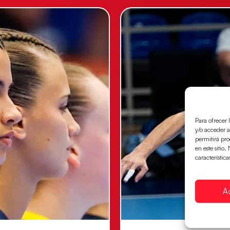
Para ofrecer 
y/o acceder a
permitirá pr
en este sitio
característica
A