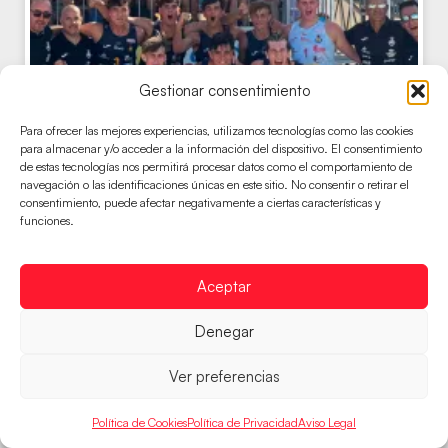
Gestionar consentimiento
Para ofrecer las mejores experiencias, utilizamos tecnologías como las cookies
para almacenar y/o acceder a la información del dispositivo. El consentimiento
de estas tecnologías nos permitirá procesar datos como el comportamiento de
navegación o las identificaciones únicas en este sitio. No consentir o retirar el
consentimiento, puede afectar negativamente a ciertas características y
funciones.
Los Hispanos Juveniles de la Arena arrasan
en la Preliminary Round
Aceptar
El conjunto dirigido por Sebastián Hernández pasa
Denegar
como primero de grupo a la Main Round tras ganar a
Omán
Ver preferencias
LEER MÁS
Política de Cookies
Política de Privacidad
Aviso Legal