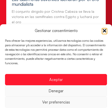
mundialista
El conjunto dirigido por Cristina Cabeza se lleva la
victoria en las semifinales contra Egipto y luchará por
el oro
Gestionar consentimiento
LEER MÁS
Para ofrecer las mejores experiencias, utilizamos tecnologías como las cookies
para almacenar y/o acceder a la información del dispositivo. El consentimiento
de estas tecnologías nos permitirá procesar datos como el comportamiento de
navegación o las identificaciones únicas en este sitio. No consentir o retirar el
consentimiento, puede afectar negativamente a ciertas características y
funciones.
Aceptar
Denegar
Los Hispanos Juveniles buscarán el bronce
Ver preferencias
continental