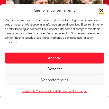
Gestionar consentimiento
Para ofrecer las mejores experiencias, utilizamos tecnologías como las cookies
para almacenar y/o acceder a la información del dispositivo. El consentimiento
de estas tecnologías nos permitirá procesar datos como el comportamiento de
navegación o las identificaciones únicas en este sitio. No consentir o retirar el
consentimiento, puede afectar negativamente a ciertas características y
Montenegro, última frontera para las
funciones.
Guerreras Juveniles en la conquista del oro
mundial
Aceptar
El conjunto dirigido por Cristina Cabeza buscará
mañana, a las 17:30h., el oro en el Campeonato del
Mundo ante la
Denegar
LEER MÁS
Ver preferencias
Política de Cookies
Política de Privacidad
Aviso Legal