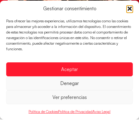
Gestionar consentimiento
Para ofrecer las mejores experiencias, utilizamos tecnologías como las cookies
para almacenar y/o acceder a la información del dispositivo. El consentimiento
de estas tecnologías nos permitirá procesar datos como el comportamiento de
navegación o las identificaciones únicas en este sitio. No consentir o retirar el
consentimiento, puede afectar negativamente a ciertas características y
Montenegro, última frontera para las
funciones.
Guerreras Juveniles en la conquista del oro
mundial
El conjunto dirigido por Cristina Cabeza buscará
Aceptar
mañana, a las 17:30h., el oro en el Campeonato del
Mundo ante la
Denegar
LEER MÁS
Ver preferencias
Política de Cookies
Política de Privacidad
Aviso Legal