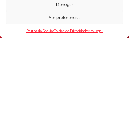
Denegar
Los pupilos de Javier Márquez no han podido con
Alemania y disputarán el encuentro por el bronce el
próximo domingo
Ver preferencias
LEER MÁS
Política de Cookies
Política de Privacidad
Aviso Legal
SELECCIONES
ACCESO
LEGAL