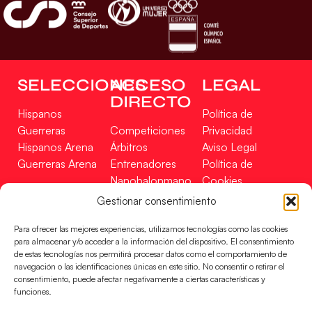
SELECCIONES
ACCESO
LEGAL
DIRECTO
Hispanos
Política de
Guerreras
Competiciones
Privacidad
Hispanos Arena
Árbitros
Aviso Legal
Guerreras Arena
Entrenadores
Política de
Nanobalonmano
Cookies
Tienda
Mapa Web
Gestionar consentimiento
SOPORTE
SÍGUENOS
EN
Para ofrecer las mejores experiencias, utilizamos tecnologías como las cookies
Incidencias
para almacenar y/o acceder a la información del dispositivo. El consentimiento
de estas tecnologías nos permitirá procesar datos como el comportamiento de
navegación o las identificaciones únicas en este sitio. No consentir o retirar el
CONTACTO
consentimiento, puede afectar negativamente a ciertas características y
FINANCIADO
funciones.
POR