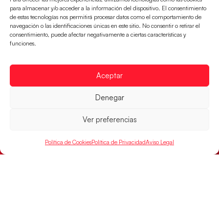
para almacenar y/o acceder a la información del dispositivo. El consentimiento
de estas tecnologías nos permitirá procesar datos como el comportamiento de
navegación o las identificaciones únicas en este sitio. No consentir o retirar el
consentimiento, puede afectar negativamente a ciertas características y
funciones.
Aceptar
Denegar
Los Hispanos Juveniles jugarán las
Ver preferencias
semifinales del EHF EURO 2026
Los pupilos de Javier Márquez se han llevado el
Política de Cookies
Política de Privacidad
Aviso Legal
partido de semifinales 29-27 ante Francia y mañana
jugarán las semifinales
LEER MÁS