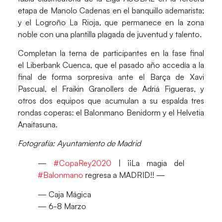
etapa de Manolo Cadenas en el banquillo ademarista;
y el
Logroño La Rioja
, que permanece en la zona
noble con una plantilla plagada de juventud y talento.
Completan la terna de participantes en la fase final
el
Liberbank Cuenca
, que el pasado año accedía a la
final de forma sorpresiva ante el Barça de Xavi
Pascual, el
Fraikin Granollers
de Adriá Figueras, y
otros dos equipos que acumulan a su espalda tres
rondas coperas: el
Balonmano Benidorm
y el
Helvetia
Anaitasuna
.
Fotografía: Ayuntamiento de Madrid
—
#CopaRey2020
| ¡¡La magia del
#Balonmano
regresa a MADRID!! —
— Caja Mágica
— 6-8 Marzo