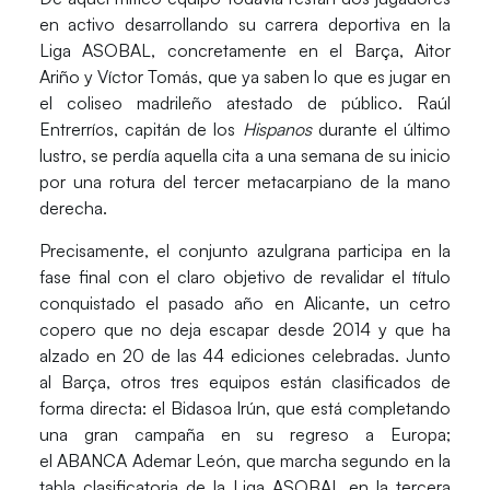
en activo desarrollando su carrera deportiva en la
Liga ASOBAL, concretamente en el Barça,
Aitor
Ariño
y
Víctor Tomás
, que ya saben lo que es jugar en
el coliseo madrileño atestado de público.
Raúl
Entrerríos
, capitán de los
Hispanos
durante el último
lustro, se perdía aquella cita a una semana de su inicio
por una rotura del tercer metacarpiano de la mano
derecha.
Precisamente, el conjunto azulgrana participa en la
fase final con el claro objetivo de revalidar el título
conquistado el pasado año en Alicante, un cetro
copero que no deja escapar desde 2014 y que ha
alzado en 20 de las 44 ediciones celebradas. Junto
al
Barça
, otros tres equipos están clasificados de
forma directa: el
Bidasoa Irún
, que está completando
una gran campaña en su regreso a Europa;
el
ABANCA Ademar León
, que marcha segundo en la
tabla clasificatoria de la Liga ASOBAL en la tercera