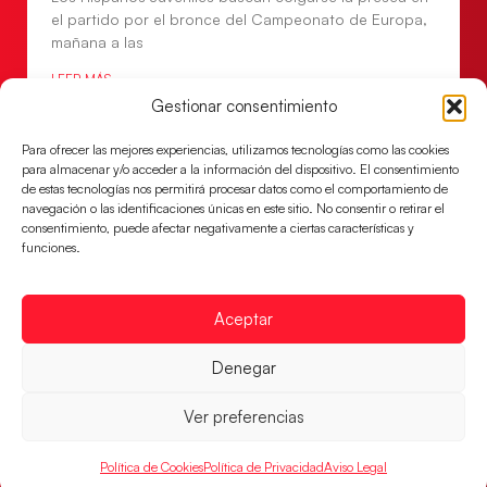
el partido por el bronce del Campeonato de Europa,
mañana a las
LEER MÁS
Gestionar consentimiento
Para ofrecer las mejores experiencias, utilizamos tecnologías como las cookies
para almacenar y/o acceder a la información del dispositivo. El consentimiento
de estas tecnologías nos permitirá procesar datos como el comportamiento de
navegación o las identificaciones únicas en este sitio. No consentir o retirar el
consentimiento, puede afectar negativamente a ciertas características y
funciones.
Aceptar
Denegar
Montenegro, última frontera para las
Guerreras Juveniles en la conquista del oro
Ver preferencias
mundial
El conjunto dirigido por Cristina Cabeza buscará
Política de Cookies
Política de Privacidad
Aviso Legal
mañana, a las 17:30h., el oro en el Campeonato del