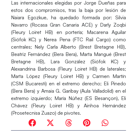
Las internacionales elegidas por Jorge Dueñas para
estos dos compromisos, tras la baja por lesión de
Naiara Egozkue, ha quedado formada por:
Silvia
Navarro
(Rocasa Gran Canaria ACE) y
Darly Zoqbi
(Fleury Loiret HB) en portería;
Macarena Aguilar
(Siófok KC) y
Nerea Pena
(FTC Rail Cargo) como
centrales;
Nely Carla Alberto
(Brest Bretagne HB),
Beatriz Fernández
(Bera Bera),
Marta Mangué
(Brest
Bretagne HB),
Lara González
(Siófok KC) y
Alexandrina Barbosa
(Fleury Loiret HB) de laterales;
Marta López
(Fleury Loiret HB) y
Carmen Martín
(CSM Bucaresti) en el extremo derecho;
Eli Pinedo
(Bera Bera) y
Amaia G. Garibay
(Aula Valladolid) en el
extremo izquierdo;
María Núñez
(ES Besançon),
Eli
Chávez
(Fleury Loiret HB) y
Ainhoa Hernández
(Prosetecnisa Zuazo) de pivotes.