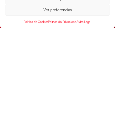
Ver preferencias
Las Guerreras Juveniles sellan su billete para
las semifinales
Política de Cookies
Política de Privacidad
Aviso Legal
Las pupilas de Cristina Cabeza han remontado con
parcial de 7:1 que les ha dado el pase a semifinales
que
LEER MÁS