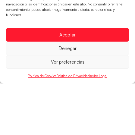
navegación o las identificaciones únicas en este sitio. No consentir o retirar el
consentimiento, puede afectar negativamente a ciertas características y
Las Guerreras Juveniles sellan su billete para
funciones.
las semifinales
Las pupilas de Cristina Cabeza han remontado con
parcial de 7:1 que les ha dado el pase a semifinales
Aceptar
que
Denegar
LEER MÁS
Ver preferencias
Política de Cookies
Política de Privacidad
Aviso Legal