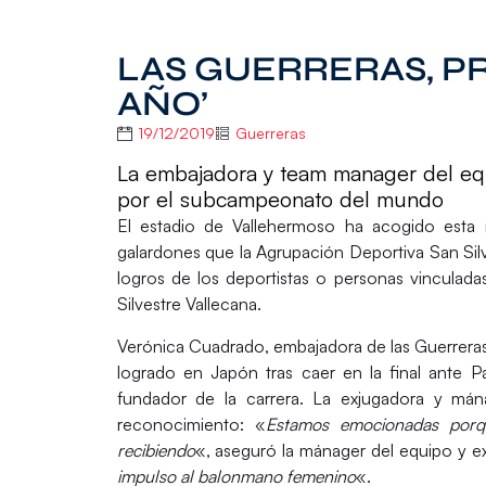
LAS GUERRERAS, PR
AÑO’
19/12/2019
Guerreras
La embajadora y team manager del equ
por el subcampeonato del mundo
El estadio de Vallehermoso ha acogido esta m
galardones que la Agrupación Deportiva San Silv
logros de los deportistas o personas vinculad
Silvestre Vallecana.
Verónica Cuadrado, embajadora de las Guerreras
logrado en Japón tras caer en la final ante 
fundador de la carrera. La exjugadora y mán
reconocimiento: «
Estamos emocionadas porq
recibiendo
«, aseguró la mánager del equipo y e
impulso al balonmano femenino
«.