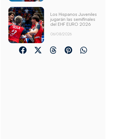
Los Hispanos Juveniles
jugarán las semifinales
del EHF EURO 2026
06/08/2026