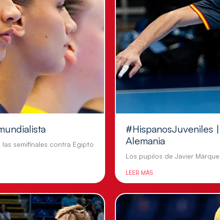
mundialista
#HispanosJuveniles | 
Alemania
n las semifinales contra Egipto
Los pupilos de Javier Márquez
LEER MÁS