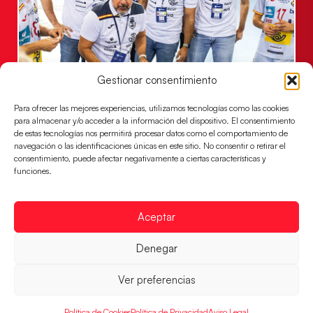
Gestionar consentimiento
Un clásico ante Francia para buscar el
billete a semifinales del EHF EURO 2026
Para ofrecer las mejores experiencias, utilizamos tecnologías como las cookies
Los Hispanos Juveniles se enfrentarán a Francia en los
para almacenar y/o acceder a la información del dispositivo. El consentimiento
cuartos de final, este jueves a las 17:00h.
de estas tecnologías nos permitirá procesar datos como el comportamiento de
navegación o las identificaciones únicas en este sitio. No consentir o retirar el
LEER MÁS
consentimiento, puede afectar negativamente a ciertas características y
funciones.
Aceptar
Denegar
Ver preferencias
Política de Cookies
Política de Privacidad
Aviso Legal