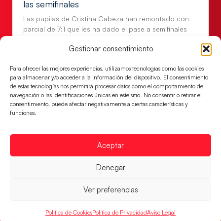
las semifinales
Las pupilas de Cristina Cabeza han remontado con
parcial de 7:1 que les ha dado el pase a semifinales
que
Gestionar consentimiento
LEER MÁS
Para ofrecer las mejores experiencias, utilizamos tecnologías como las cookies
para almacenar y/o acceder a la información del dispositivo. El consentimiento
de estas tecnologías nos permitirá procesar datos como el comportamiento de
navegación o las identificaciones únicas en este sitio. No consentir o retirar el
consentimiento, puede afectar negativamente a ciertas características y
funciones.
Aceptar
Denegar
Ver preferencias
Un clásico ante Francia para buscar el
billete a semifinales del EHF EURO 2026
Política de Cookies
Política de Privacidad
Aviso Legal
Los Hispanos Juveniles se enfrentarán a Francia en los