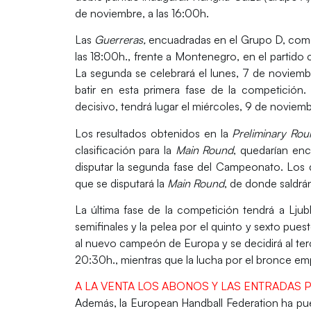
de noviembre, a las 16:00h.
Las
Guerreras,
encuadradas en el Grupo D, come
las 18:00h., frente a
Montenegro
, en el partido
La segunda se celebrará el lunes, 7 de noviemb
batir en esta primera fase de la competición
decisivo, tendrá lugar el miércoles, 9 de noviemb
Los resultados obtenidos en la
Preliminary Ro
clasificación para la
Main Round
, quedarían enc
disputar la segunda fase del Campeonato. Los dí
que se disputará la
Main Round
, de donde saldrán
La última fase de la competición tendrá a
Ljub
semifinales y la pelea por el quinto y sexto p
al nuevo campeón de Europa y se decidirá al terce
20:30h., mientras que la lucha por el bronce emp
A LA VENTA LOS ABONOS Y LAS ENTRADAS 
Además, la
European Handball Federation
ha pue