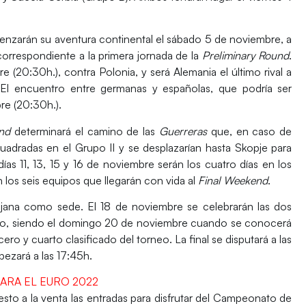
nzarán su aventura continental el sábado 5 de noviembre, a
 correspondiente a la primera jornada de la
Preliminary Round
.
re (20:30h.), contra
Polonia
, y será
Alemania
el último rival a
. El encuentro entre germanas y españolas, que podría ser
re (20:30h.).
und
determinará el camino de las
Guerreras
que, en caso de
uadradas en el Grupo II y se desplazarían hasta
Skopje
para
as 11, 13, 15 y 16 de noviembre serán los cuatro días en los
 los seis equipos que llegarán con vida al
Final Weekend
.
ljana
como sede. El 18 de noviembre se celebrarán las dos
uesto, siendo el domingo 20 de noviembre cuando se conocerá
ro y cuarto clasificado del torneo. La final se disputará a las
ezará a las 17:45h.
PARA EL EURO 2022
sto a la venta las entradas para disfrutar del Campeonato de