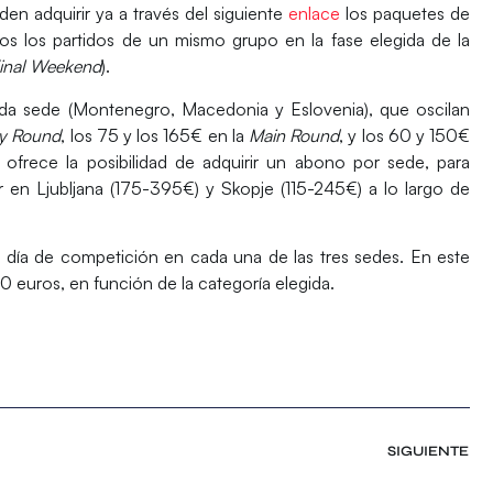
n adquirir ya a través del siguiente
enlace
los paquetes de
os los partidos de un mismo grupo en la fase elegida de la
Final Weekend
).
da sede (
Montenegro
,
Macedonia
y
Eslovenia
), que oscilan
ry Round
, los 75 y los 165€ en la
Main Round
, y los 60 y 150€
 ofrece la posibilidad de adquirir un abono por sede, para
ar en
Ljubljana
(175-395€) y
Skopje
(115-245€) a lo largo de
a día de competición en cada una de las tres sedes. En este
30 euros, en función de la categoría elegida.
SIGUIENTE