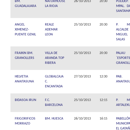
BM.
NATURHOUSE
26/10/2013
20:30
POLIDEP.
GUADALAJARA
LA RIOJA
MPAL. D
SANTAMA
ANGEL
REALE
25/10/2013
20:30
P. MP
XIMENEZ-
ADEMAR
ALCALDE
PUENTE GENIL
LEON
MIGUEL
SALAS
FRAIKIN BM.
VILLA DE
25/10/2013
20:30
PALAU
GRANOLLERS
ARANDA TOP
´ESPORT
RIBERA
GRANOLL
HELVETIA
GLOBALCAJA
27/10/2013
12:30
PAB.
ANAITASUNA
C.
ANAITAS
ENCANTADA
BIDASOA IRUN
F.C.
25/10/2013
12:15
P. MP
BARCELONA
ARTALEK
FRIGORIFICOS
BM. HUESCA
26/10/2013
16:15
PABELLÓ
MORRAZO
MUNICIP
EL GATAÑ