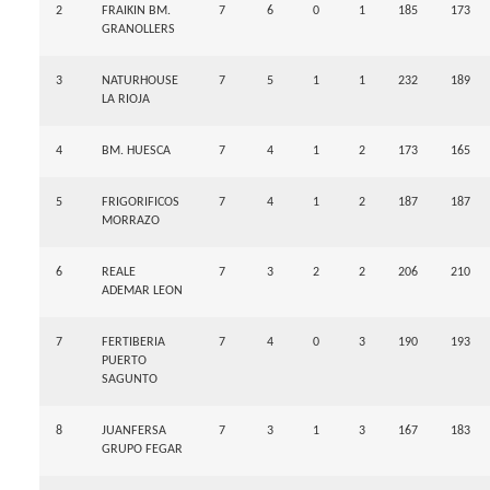
2
FRAIKIN BM.
7
6
0
1
185
173
GRANOLLERS
3
NATURHOUSE
7
5
1
1
232
189
LA RIOJA
4
BM. HUESCA
7
4
1
2
173
165
5
FRIGORIFICOS
7
4
1
2
187
187
MORRAZO
6
REALE
7
3
2
2
206
210
ADEMAR LEON
7
FERTIBERIA
7
4
0
3
190
193
PUERTO
SAGUNTO
8
JUANFERSA
7
3
1
3
167
183
GRUPO FEGAR