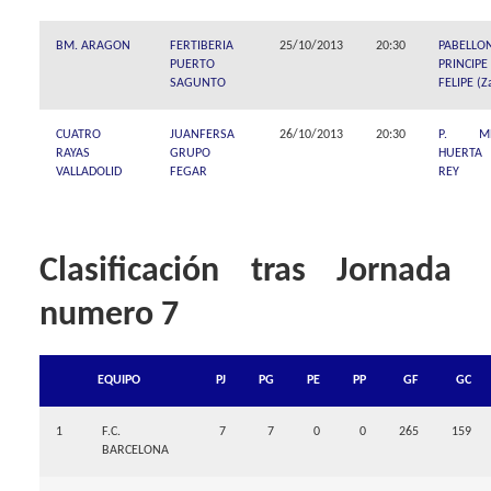
BM. ARAGON
FERTIBERIA
25/10/2013
20:30
PABELLO
PUERTO
PRINCIPE
SAGUNTO
FELIPE (Z
CUATRO
JUANFERSA
26/10/2013
20:30
P. MP
RAYAS
GRUPO
HUERTA 
VALLADOLID
FEGAR
REY
Clasificación tras Jornada
numero 7
EQUIPO
PJ
PG
PE
PP
GF
GC
1
F.C.
7
7
0
0
265
159
BARCELONA