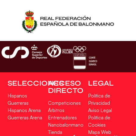
SELECCIONES
ACCESO
LEGAL
DIRECTO
Hispanos
Política de
Guerreras
Competiciones
Privacidad
Hispanos Arena
Árbitros
Aviso Legal
Guerreras Arena
Entrenadores
Política de
Nanobalonmano
Cookies
Tienda
Mapa Web