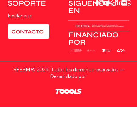
SOPORTE
SÍGUENOS
EN
Incidencias
CONTACTO
FINANCIADO
POR
RFEBM © 2024. Todos los derechos reservados –
Desarrollado por