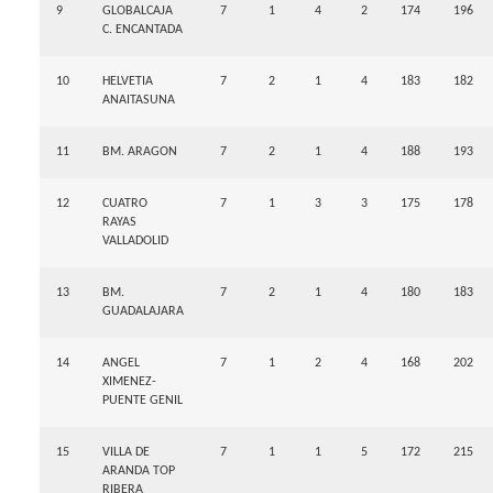
9
GLOBALCAJA
7
1
4
2
174
196
C. ENCANTADA
10
HELVETIA
7
2
1
4
183
182
ANAITASUNA
11
BM. ARAGON
7
2
1
4
188
193
12
CUATRO
7
1
3
3
175
178
RAYAS
VALLADOLID
13
BM.
7
2
1
4
180
183
GUADALAJARA
14
ANGEL
7
1
2
4
168
202
XIMENEZ-
PUENTE GENIL
15
VILLA DE
7
1
1
5
172
215
ARANDA TOP
RIBERA