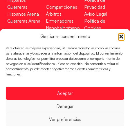
Hispanos
Política de
Guerreras
Competiciones
Privacidad
Hispanos Arena
Árbitros
Aviso Legal
Guerreras Arena
Entrenadores
Política de
Nanobalonmano
Cookies
Tienda
Mapa Web
Gestionar consentimiento
SOPORTE
SÍGUENOS
EN
Para ofrecer las mejores experiencias, utilizamos tecnologías como las cookies
Incidencias
para almacenar y/o acceder a la información del dispositivo. El consentimiento
de estas tecnologías nos permitirá procesar datos como el comportamiento de
navegación o las identificaciones únicas en este sitio. No consentir o retirar el
CONTACTO
consentimiento, puede afectar negativamente a ciertas características y
FINANCIADO
funciones.
POR
Aceptar
RFEBM © 2024. Todos los derechos reservados –
Denegar
Desarrollado por
Ver preferencias