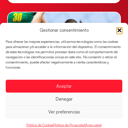
Gestionar consentimiento
Para ofrecer las mejores experiencias, utilizamos tecnologías como las cookies
para almacenar y/o acceder a la información del dispositivo. El consentimiento
de estas tecnologías nos permitirá procesar datos como el comportamiento de
navegación o las identificaciones únicas en este sitio. No consentir o retirar el
consentimiento, puede afectar negativamente a ciertas características y
funciones.
Las Guerreras Juveniles, primeras de grupo
en la Main Round
Aceptar
Las pupilas de Cristina Cabeza se imponen 35-33 a
Montenegro, y el jueves disputarán los cuartos de
Denegar
final ante Suiza
Ver preferencias
LEER MÁS
Política de Cookies
Política de Privacidad
Aviso Legal