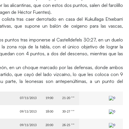
 las alicantinas, que con estos dos puntos, salen del farolillo
magen de Héctor Fuentes).
olista tras caer derrotado en casa del Kukullaga Etxebarri
nativas, que supone un balón de oxígeno para las vascas,
os puntos tras imponerse al Castelldefels 30:27, en un duelo
 zona roja de la tabla, con el único objetivo de lograr la
 quedan con 4 puntos, a dos del descenso, mientras que las
León, en un choque marcado por las defensas, donde ambos
partido, que cayó del lado vizcaíno, lo que les coloca con 9
su parte, la leonesas son antepenúltimas, a un punto del
07/11/2013
19:00
21-20 **
09/11/2013
18:00
30-27 **
09/11/2013
20:00
26-25 **