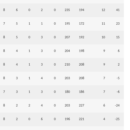
8
6
0
2
0
235
194
12
41
7
5
1
1
0
195
172
11
23
8
5
0
3
0
207
192
10
15
8
4
1
3
0
204
198
9
6
8
4
1
3
0
210
208
9
2
8
3
1
4
0
203
208
7
-5
7
3
1
3
0
180
186
7
-6
8
2
2
4
0
203
227
6
-24
8
2
0
6
0
196
221
4
-25