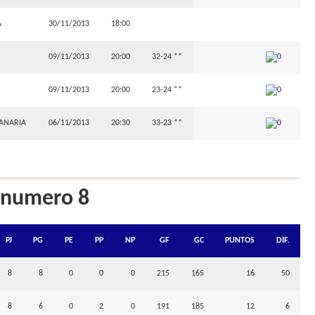
A
30/11/2013
18:00
09/11/2013
20:00
32-24 **
09/11/2013
20:00
23-24 **
ANARIA
06/11/2013
20:30
33-23 **
a numero 8
PJ
PG
PE
PP
NP
GF
GC
PUNTOS
DIF.
8
8
0
0
0
215
165
16
50
8
6
0
2
0
191
185
12
6