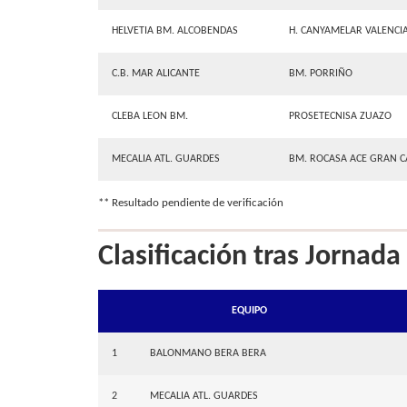
HELVETIA BM. ALCOBENDAS
H. CANYAMELAR VALENCI
C.B. MAR ALICANTE
BM. PORRIÑO
CLEBA LEON BM.
PROSETECNISA ZUAZO
MECALIA ATL. GUARDES
BM. ROCASA ACE GRAN C
** Resultado pendiente de verificación
Clasificación tras Jornad
EQUIPO
1
BALONMANO BERA BERA
2
MECALIA ATL. GUARDES