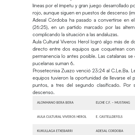
líneas por el ímpetu y gran juego desarrollado por
rojo, aunque siguen en puestos de descenso (i
Adesal Córdoba ha pasado a convertirse en el c
(26:25), en un partido marcado por las alter
complicando la situación a las andaluzas.
Aula Cultural Viveros Herol logró algo más de d
directo entre dos equipos que coquetean con la
permanencia lo antes posible. Las catalanas se
pucelanas suman 6.
Prosetecnisa Zuazo venció 23:24 al C.Le.Ba. 
equipos tuvieron la oportunidad de llevarse el 
puntos, a tres del segundo clasificado. Por 
descenso.
ALONMANO BERA BERA
ELCHE C.F. – MUSTANG
AULA CULTURAL VIVEROS HEROL
E. CASTELLDEFELS
KUKULLAGA ETXEBARRI
ADESAL CORDOBA