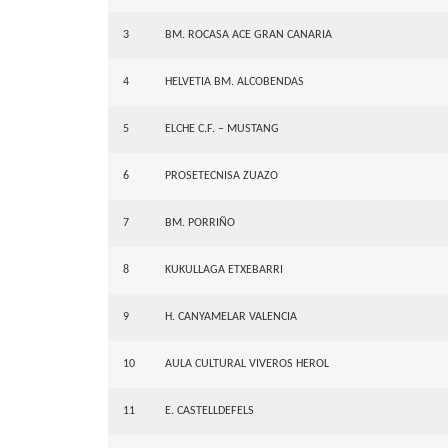
3
BM. ROCASA ACE GRAN CANARIA
4
HELVETIA BM. ALCOBENDAS
5
ELCHE C.F. – MUSTANG
6
PROSETECNISA ZUAZO
7
BM. PORRIÑO
8
KUKULLAGA ETXEBARRI
9
H. CANYAMELAR VALENCIA
10
AULA CULTURAL VIVEROS HEROL
11
E. CASTELLDEFELS