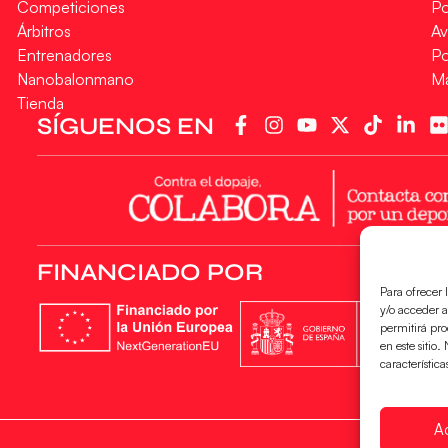
Competiciones
Po
Árbitros
Av
Entrenadores
Po
Nanobalonmano
M
Tienda
SÍGUENOS EN
FINANCIADO POR
Para ofrecer 
y/o acceder a
permitirá pr
en este sitio
característica
A