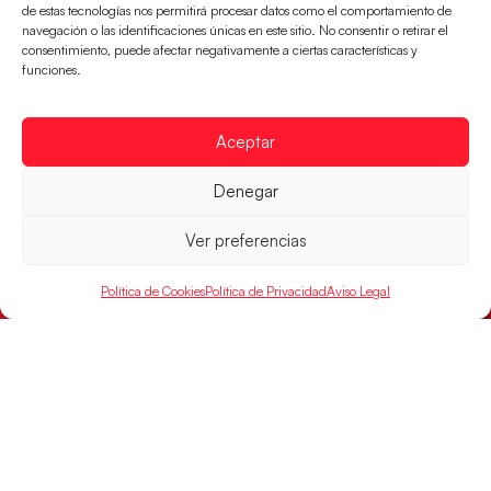
de estas tecnologías nos permitirá procesar datos como el comportamiento de
navegación o las identificaciones únicas en este sitio. No consentir o retirar el
consentimiento, puede afectar negativamente a ciertas características y
funciones.
Aceptar
Denegar
Ver preferencias
Política de Cookies
Política de Privacidad
Aviso Legal
Las Guerreras Juveniles sellan su billete para
las semifinales
Las pupilas de Cristina Cabeza han remontado con
parcial de 7:1 que les ha dado el pase a semifinales
que
LEER MÁS