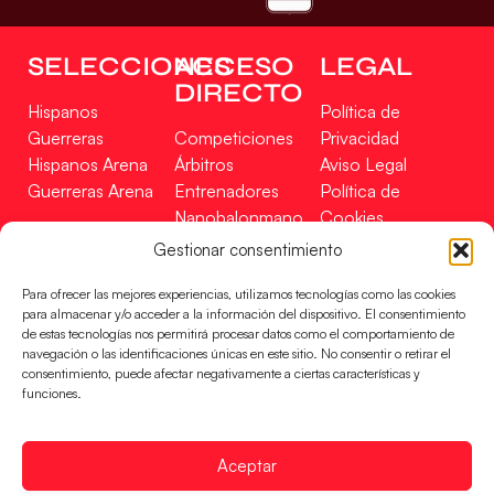
SELECCIONES
ACCESO
LEGAL
DIRECTO
Hispanos
Política de
Guerreras
Competiciones
Privacidad
Hispanos Arena
Árbitros
Aviso Legal
Guerreras Arena
Entrenadores
Política de
Nanobalonmano
Cookies
Tienda
Mapa Web
Gestionar consentimiento
SOPORTE
SÍGUENOS
EN
Para ofrecer las mejores experiencias, utilizamos tecnologías como las cookies
Incidencias
para almacenar y/o acceder a la información del dispositivo. El consentimiento
de estas tecnologías nos permitirá procesar datos como el comportamiento de
navegación o las identificaciones únicas en este sitio. No consentir o retirar el
CONTACTO
consentimiento, puede afectar negativamente a ciertas características y
FINANCIADO
funciones.
POR
Aceptar