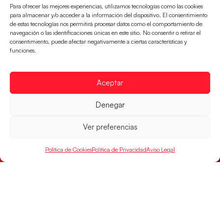
jugarán las semifinales
Para ofrecer las mejores experiencias, utilizamos tecnologías como las cookies
para almacenar y/o acceder a la información del dispositivo. El consentimiento
LEER MÁS
de estas tecnologías nos permitirá procesar datos como el comportamiento de
navegación o las identificaciones únicas en este sitio. No consentir o retirar el
consentimiento, puede afectar negativamente a ciertas características y
funciones.
Aceptar
Denegar
Ver preferencias
Política de Cookies
Política de Privacidad
Aviso Legal
Las Guerreras Juveniles sellan su billete para
las semifinales
Las pupilas de Cristina Cabeza han remontado con
parcial de 7:1 que les ha dado el pase a semifinales
que