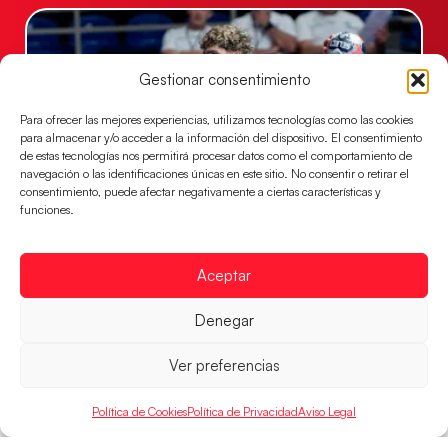
Gestionar consentimiento
Para ofrecer las mejores experiencias, utilizamos tecnologías como las cookies
para almacenar y/o acceder a la información del dispositivo. El consentimiento
de estas tecnologías nos permitirá procesar datos como el comportamiento de
navegación o las identificaciones únicas en este sitio. No consentir o retirar el
consentimiento, puede afectar negativamente a ciertas características y
funciones.
Los Hispanos Juveniles buscarán el bronce
continental
Aceptar
Los pupilos de Javier Márquez no han podido con
Alemania y disputarán el encuentro por el bronce el
Denegar
próximo domingo
LEER MÁS
Ver preferencias
Política de Cookies
Política de Privacidad
Aviso Legal