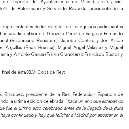
ada de Deporte del Ayuntamiento de Madrid;
José Javier
rileña de Balonmano y
Servando Revuelta
, presidente de la
representantes de las plantillas de los equipos participantes
 han acudido al sorteo: Gonzalo Pérez de Vargas y Fernando
riol (
Balonmano Benidorm
); Jacobo Cuétara y Jon Azkue
l Argüillas (
Bada Huesca
); Miguel Ángel Velasco y Miguel
Rama y Antonio García (
Fraikin Granollers
); Francisco Bustos y
 final de esta XLVI Copa de Rey:
V. Blázquez
, presidente de la Real Federación Española de
o la última edición celebrada: “
hace un año que estábamos
e fue el último acto celebrado antes de la llegada de la dura
haya continuado y hay que felicitar a Madrid por apostar en él