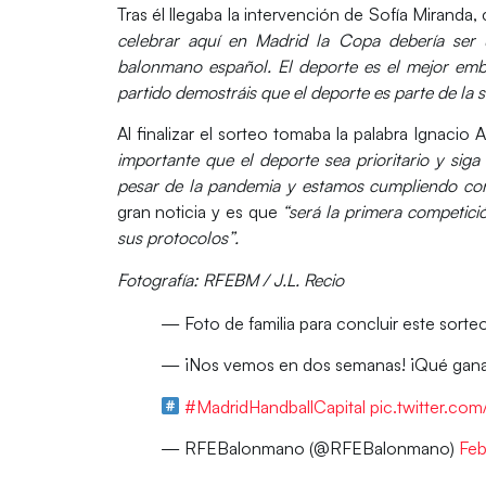
Tras él llegaba la intervención de
Sofía Miranda
,
celebrar aquí en Madrid la Copa debería ser
balonmano español. El deporte es el mejor emb
partido demostráis que el deporte es parte de la 
Al finalizar el sorteo tomaba la palabra
Ignacio 
importante que el deporte sea prioritario y sig
pesar de la pandemia y estamos cumpliendo co
gran noticia y es que
“será la primera competici
sus protocolos”.
Fotografía: RFEBM / J.L. Recio
— Foto de familia para concluir este sorte
— ¡Nos vemos en dos semanas! ¡Qué ganas 
#MadridHandballCapital
pic.twitter.c
— RFEBalonmano (@RFEBalonmano)
Feb