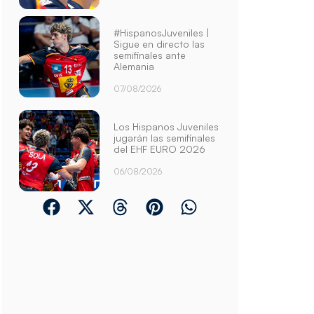
#HispanosJuveniles |
Sigue en directo las
semifinales ante
Alemania
07/08/2026
Los Hispanos Juveniles
jugarán las semifinales
del EHF EURO 2026
06/08/2026