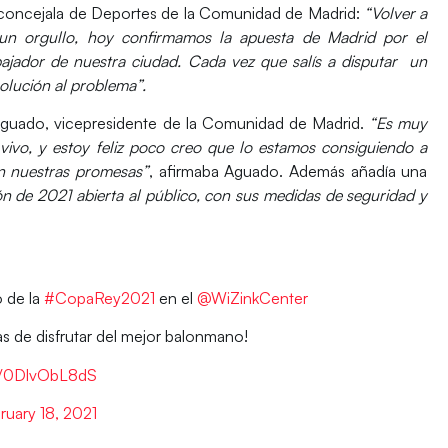
 concejala de Deportes de la Comunidad de Madrid:
“Volver a
 un orgullo, hoy confirmamos la apuesta de Madrid por el
ajador de nuestra ciudad. Cada vez que salís a disputar un
solución al problema”.
Aguado
, vicepresidente de la Comunidad de Madrid.
“Es muy
a vivo, y estoy feliz poco creo que lo estamos consiguiendo a
n nuestras promesas”
, afirmaba Aguado. Además añadía una
ón de 2021 abierta al público, con sus medidas de seguridad y
o de la
#CopaRey2021
en el
@WiZinkCenter
de disfrutar del mejor balonmano!
om/0DlvObL8dS
ruary 18, 2021