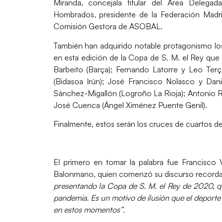
Miranda
, concejala titular del Área Deleg
Hombrados
, presidente de la Federación Mad
Comisión Gestora de ASOBAL.
También han adquirido notable protagonismo los 
en esta edición de la Copa de S. M. el Rey que
Barbeito
(Barça);
Fernando Latorre y Leo Terça
(
Bidasoa Irún
); José Francisco Nolasco y Danie
Sánchez-Migallón (
Logroño La Rioja
); Antonio 
José Cuenca (
Ángel Ximénez Puente Genil
).
Finalmente, estos serán los
cruces
de cuartos de
El primero en tomar la palabra fue
Francisco 
Balonmano, quien comenzó su discurso recordand
presentando la Copa de S. M. el Rey de 2020, qu
pandemia. Es un motivo de ilusión que el deporte 
en estos momentos”.