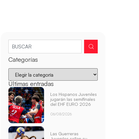
Categorías
Últimas entradas
Los Hispanos Juveniles
jugarán las semifinales
del EHF EURO 2026
06/08/2026
Las Guerreras
Juveniles sellan su