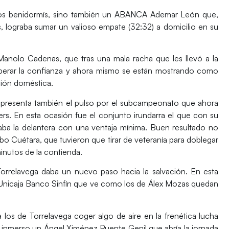
os benidormís, sino también un
ABANCA Ademar León
que,
s
, lograba sumar un valioso empate (32:32) a domicilio en su
nolo Cadenas, que tras una mala racha que les llevó a la
cuperar la confianza y ahora mismo se están mostrando como
ión doméstica.
presenta también el pulso por el subcampeonato que ahora
ers. En esta ocasión fue el conjunto irundarra el que con su
aba la delantera con una ventaja mínima. Buen resultado no
o Cuétara, que tuvieron que tirar de veteranía para doblegar
inutos de la contienda.
orrelavega
daba un nuevo paso hacia la salvación. En esta
Unicaja Banco Sinfín
que ve como los de Álex Mozas quedan
os de Torrelavega coger algo de aire en la frenética lucha
a inmerso un
Ángel Ximénez Puente Genil
que abría la jornada