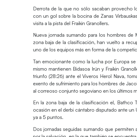
Derrota de la que no sólo sacaban provecho l
con un gol sobre la bocina de
Zanas Virbauska
visita a la pista del Fraikin Granollers.
Nueva jornada sumando para los hombres de Ma
zona baja de la clasificación, han vuelto a re
uno de los equipos más en forma de la competic
Tan emocionante como la lucha por Europa se 
mismo mantienen
Bidasoa Irún
y Fraikin Granoll
triunfo (28:26) ante el
Viveros Herol Nava
, tom
exento de sufrimiento para los hombres de Jacob
al correoso conjunto segoviano en los últimos m
En la zona baja de la clasificación el,
Bathco T
ocasión en el derbi cántabro disputado ante un
ya a 5 puntos.
Dos jornadas seguidas sumando que permiten a l
por la salvación, en la que también se encuentr