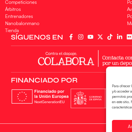
Competiciones
Po
Árbitros
Av
Entrenadores
Po
Nanobalonmano
M
Tienda
SÍGUENOS EN
FINANCIADO POR
Para ofrecer 
y/o acceder a
permitirá pr
en este sitio
característica
A