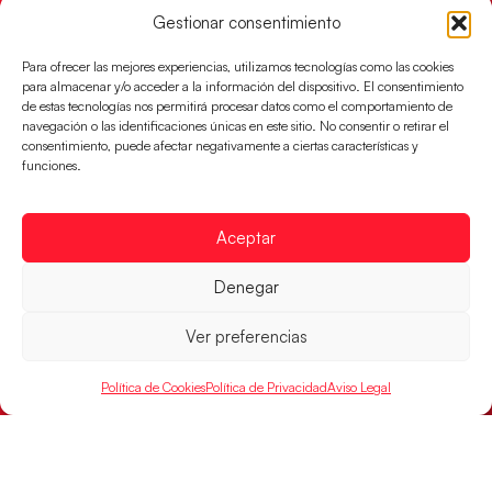
Gestionar consentimiento
Las Guerreras Juveniles sellan su billete para
Para ofrecer las mejores experiencias, utilizamos tecnologías como las cookies
las semifinales
para almacenar y/o acceder a la información del dispositivo. El consentimiento
Las pupilas de Cristina Cabeza han remontado con
de estas tecnologías nos permitirá procesar datos como el comportamiento de
navegación o las identificaciones únicas en este sitio. No consentir o retirar el
parcial de 7:1 que les ha dado el pase a semifinales
consentimiento, puede afectar negativamente a ciertas características y
que
funciones.
LEER MÁS
Aceptar
Denegar
Ver preferencias
Política de Cookies
Política de Privacidad
Aviso Legal