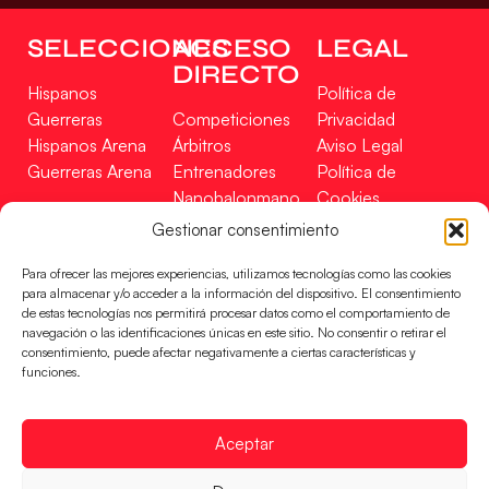
SELECCIONES
ACCESO
LEGAL
DIRECTO
Hispanos
Política de
Guerreras
Competiciones
Privacidad
Hispanos Arena
Árbitros
Aviso Legal
Guerreras Arena
Entrenadores
Política de
Nanobalonmano
Cookies
Tienda
Mapa Web
Gestionar consentimiento
SOPORTE
SÍGUENOS
EN
Para ofrecer las mejores experiencias, utilizamos tecnologías como las cookies
Incidencias
para almacenar y/o acceder a la información del dispositivo. El consentimiento
de estas tecnologías nos permitirá procesar datos como el comportamiento de
navegación o las identificaciones únicas en este sitio. No consentir o retirar el
CONTACTO
consentimiento, puede afectar negativamente a ciertas características y
FINANCIADO
funciones.
POR
Aceptar
RFEBM © 2024. Todos los derechos reservados –