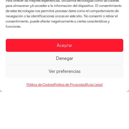
Para ofrecer las mejores experiencias, utilizamos tecnologías como las cookies
para almacenar y/o acceder a la información del dispositivo. El consentimiento
de estas tecnologías nos permitirá procesar datos como el comportamiento de
navegación o las identificaciones únicas en este sitio. No consentir o retirar el
consentimiento, puede afectar negativamente a ciertas características y
Las Guerreras Juveniles buscan ante Suiza
funciones.
un billete para las semifinales del Mundial
Las Guerreras Juveniles afronta este jueves, a las
Aceptar
15:00 h, los cuartos de final del Campeonato del
Mundo Juvenil frente
Denegar
LEER MÁS
Ver preferencias
Política de Cookies
Política de Privacidad
Aviso Legal