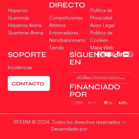
DIRECTO
Hispanos
Política de
Guerreras
Competiciones
Privacidad
Hispanos Arena
Árbitros
Aviso Legal
Guerreras Arena
Entrenadores
Política de
Nanobalonmano
Cookies
Tienda
Mapa Web
Gestionar consentimiento
SOPORTE
SÍGUENOS
EN
Para ofrecer las mejores experiencias, utilizamos tecnologías como las cookies
Incidencias
para almacenar y/o acceder a la información del dispositivo. El consentimiento
de estas tecnologías nos permitirá procesar datos como el comportamiento de
navegación o las identificaciones únicas en este sitio. No consentir o retirar el
CONTACTO
consentimiento, puede afectar negativamente a ciertas características y
FINANCIADO
funciones.
POR
Aceptar
RFEBM © 2024. Todos los derechos reservados –
Denegar
Desarrollado por
Ver preferencias