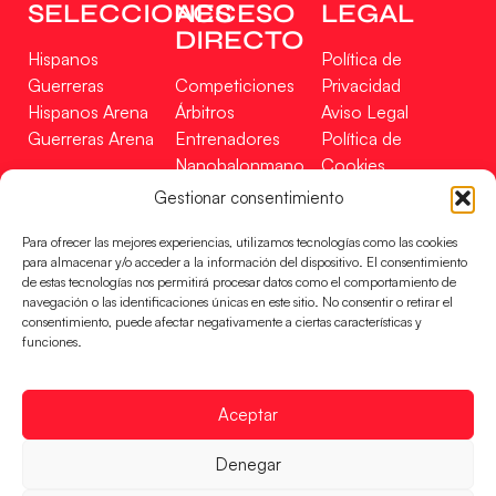
SELECCIONES
ACCESO
LEGAL
DIRECTO
Hispanos
Política de
Guerreras
Competiciones
Privacidad
Hispanos Arena
Árbitros
Aviso Legal
Guerreras Arena
Entrenadores
Política de
Nanobalonmano
Cookies
Tienda
Mapa Web
Gestionar consentimiento
SOPORTE
SÍGUENOS
EN
Para ofrecer las mejores experiencias, utilizamos tecnologías como las cookies
Incidencias
para almacenar y/o acceder a la información del dispositivo. El consentimiento
de estas tecnologías nos permitirá procesar datos como el comportamiento de
navegación o las identificaciones únicas en este sitio. No consentir o retirar el
CONTACTO
consentimiento, puede afectar negativamente a ciertas características y
FINANCIADO
funciones.
POR
Aceptar
RFEBM © 2024. Todos los derechos reservados –
Denegar
Desarrollado por