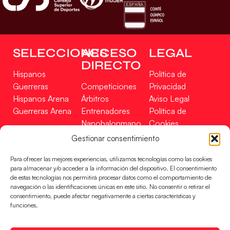
SELECCIONES
ACCESO
LEGAL
DIRECTO
Hispanos
Política de
Guerreras
Competiciones
Privacidad
Hispanos Arena
Árbitros
Aviso Legal
Guerreras Arena
Entrenadores
Política de
Nanobalonmano
Cookies
Tienda
Mapa Web
Gestionar consentimiento
SOPORTE
SÍGUENOS
EN
Para ofrecer las mejores experiencias, utilizamos tecnologías como las cookies
Incidencias
para almacenar y/o acceder a la información del dispositivo. El consentimiento
de estas tecnologías nos permitirá procesar datos como el comportamiento de
navegación o las identificaciones únicas en este sitio. No consentir o retirar el
CONTACTO
consentimiento, puede afectar negativamente a ciertas características y
FINANCIADO
funciones.
POR