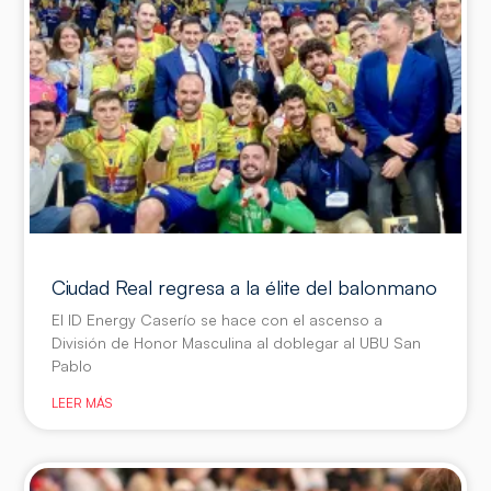
Ciudad Real regresa a la élite del balonmano
El ID Energy Caserío se hace con el ascenso a
División de Honor Masculina al doblegar al UBU San
Pablo
LEER MÁS